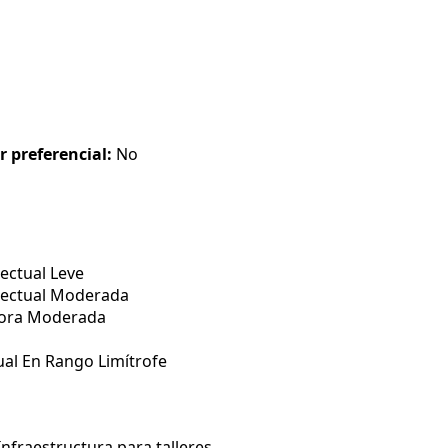
r preferencial:
No
ectual Leve
lectual Moderada
tora Moderada
ual En Rango Limítrofe
nfraestructura para talleres