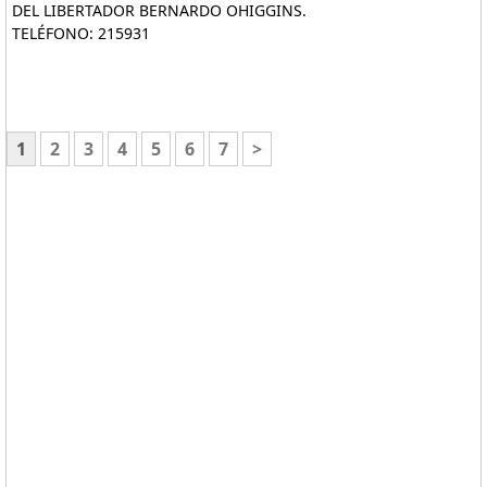
DEL LIBERTADOR BERNARDO OHIGGINS.
TELÉFONO: 215931
1
2
3
4
5
6
7
>